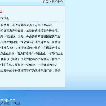
首页
>
新闻中心
级
：中大汽配
市长李可，市政府党组成员王志国出席会议。
明确国家产业政策，加快铸造业转型升级步伐。
级是大势所趋。因此，务必要紧紧围绕国家的产业
要围绕关键问题，推动铸造行业跨越发展。要整顿
行业准入条件，淘汰落后的冲天炉，在国家产业政
重点企业发展，着力打造几个样板企业，培育行业龙
。各乡镇（街道）作为汽配铸造产业整合工作的主
产业的主体，要树立一荣俱荣、一损俱损的意识，
治过程中的各种违法犯罪行为依法严厉打击，确保
。
zzdqp.com
技术支持：亿网