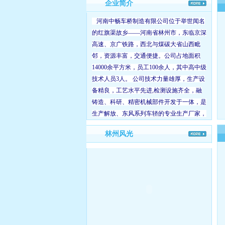
企业简介
河南中畅车桥制造有限公司位于举世闻名
的红旗渠故乡——河南省林州市，东临京深
高速、京广铁路，西北与煤碳大省山西毗
邻，资源丰富，交通便捷。公司占地面积
14000余平方米，员工100余人，其中高中级
技术人员3人。 公司技术力量雄厚，生产设
备精良，工艺水平先进,检测设施齐全，融
铸造、科研、精密机械部件开发于一体，是
生产解放、东风系列车轿的专业生产厂家，
铸造加工精密度高，技术稳定可靠，产品远
林州风光
销吉林、湖北、广西、江苏等二十余个省市
和地区，在用户中享有较高的声誉...
CA加强五吨王后桥壳(解
加强六平柴后桥壳(解放