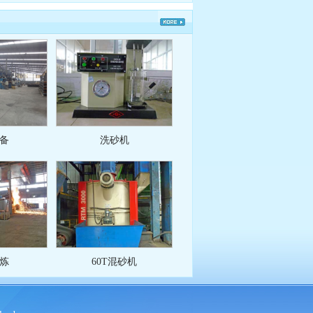
备
洗砂机
炼
60T混砂机